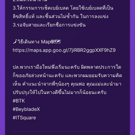
3.ให้กรรมการเช็คเบย์เบลด โดยใช้เบย์เบลดที่เป็น
ลิขสิทธิ์แท้ และชิ้นส่วนไม่ซ้ำกัน ในการลงแข่ง
3.รอจับสายและเรียกชื่อการแข่งขัน
🗾วิธีเดินทาง Map🌐🗺️
https://maps.app.goo.gl/7jiRBR2ggpXXF9hZ9
ปล.พวกเรามือใหม่พึ่งเริ่มนะครับ ผิดพลาดประการใด
ก็ขออภัยล่วงหน้านะครับ และพวกผมยอมรับความคิด
เห็น คำแนะนำจากพี่ๆน้องๆ คุณพ่อ คุณแม่และนำมา
ปรับปรุงให้ไปในทางดีขึ้นไม่มากก็น้อยนะครับ
#BTK
#BeybladeX
#ITSquare