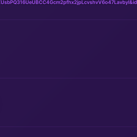
XUsbPQ316UeUBCC4Gcm2pfhx2jpLcvshvV6o47Lavbyl&i