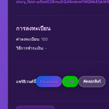
story_fbid=pfbid02BmuDQ48mbmi1WQNk81jkW
การลงทะเบียน
ค่าลงทะเบียน:
 150
วิธีการชำระเงิน:
 -
แชร์อีเวนต์นี้
Facebook
LINE
คัดลอกลิงก์