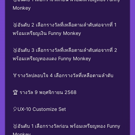
Monkey
🥈อันดับ 2 เลือกรางวัลที่เหลือตามลำดับต่อจากที่ 1
พร้อมเหรียญเงิน Funny Monkey
🥉อันดับ 3 เลือกรางวัลที่เหลือตามลำดับต่อจากที่ 2
พร้อมเหรียญทองแดง Funny Monkey
🏅รางวัลปลอบใจ 4 เลือกรางวัลที่เหลือตามลำดับ
🏆 รางวัล 9 พฤศจิกายน 2568
🎈UX-10 Customize Set
🥇อันดับ 1 เลือกรางวัลก่อน พร้อมเหรียญทอง Funny
Monkey