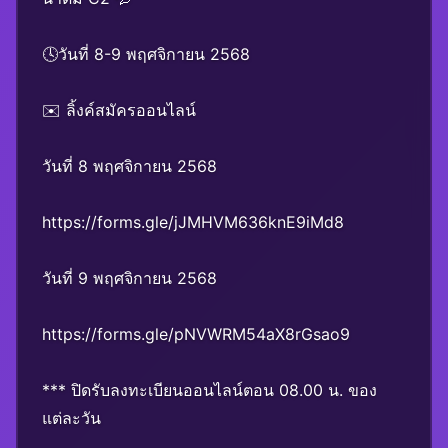
🕓วันที่ 8-9 พฤศจิกายน 2568
✉️ ลิ้งค์สมัครออนไลน์
วันที่ 8 พฤศจิกายน 2568
https://forms.gle/jJMHVM636knE9iMd8
วันที่ 9 พฤศจิกายน 2568
https://forms.gle/pNVWRM54aX8rGsao9
*** ปิดรับลงทะเบียนออนไลน์ตอน 08.00 น. ของ
แต่ละวัน