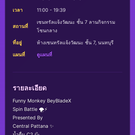
เวลา
11:00 - 19:39
เซนทรัลแจ้งวัฒนะ ชั้น 7 ลานกิจกรรม
สถานที่
โซนกลาง
ที่อยู่
ห้างเซนทรัลแจ้งวัฒนะ ชั้น 7, นนทบุรี
แผนที่
ดูแผนที่
รายละเอียด
Funny Monkey BeyBladeX
Spin Battle 🌪️⚡️
Presented By
Central Pattana ✨
น้ำดื่ม C2 💦