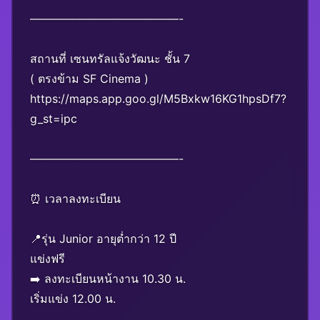
—————————————-
สถานที่ เซนทรัลแจ้งวัฒนะ ชั้น 7
( ตรงข้าม SF Cinema )
https://maps.app.goo.gl/M5Bxkw16KG1hpsDf7?
g_st=ipc
—————————————-
⏰ เวลาลงทะเบียน
📍รุ่น Junior อายุต่ำกว่า 12 ปี
แข่งฟรี
➡️ ลงทะเบียนหน้างาน 10.30 น.
เริ่มแข่ง 12.00 น.