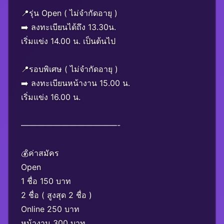
📍รุ่น Open ( ไม่จำกัดอายุ )
➡️ ลงทะเบียนได้ถึง 13.30น.
เริ่มแข่ง 14.00 น. เป็นต้นไป
📍รอบพิเศษ ( ไม่จำกัดอายุ )
➡️ ลงทะเบียนหน้างาน 15.00 น.
เริ่มแข่ง 16.00 น.
————————————-
💰ค่าสมัคร
Open
1 ชื่อ 150 บาท
2 ชื่อ ( สูงสุด 2 ชื่อ )
Online 250 บาท
หน้างาน 300 บาท