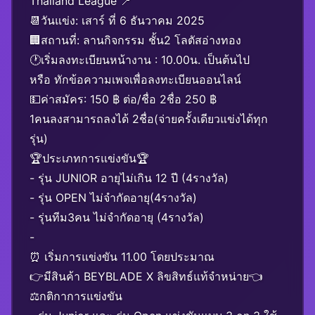
Thailand League 📍
📆วันแข่ง: เสาร์ ที่ 6 ธันวาคม 2025
🏢สถานที่: ลานกิจกรรม ชั้น2 โลตัสอ่างทอง
🕐เริ่มลงทะเบียนหน้างาน : 10.00น. เป็นต้นไป
หรือ ทักข้อความเพจเพื่อลงทะเบียนออนไลน์
💵ค่าสมัคร: 150 ฿ ต่อ/ชื่อ 2ชื่อ 250 ฿
1คนลงสามารถลงได้ 2ชื่อ(จ่ายครั้งเดียวแข่งได้ทุก
รุ่น)
🏆ประเภทการแข่งขัน🏆
- รุ่น JUNIOR อายุไม่เกิน 12 ปี (4รางวัล)
- รุ่น OPEN ไม่จำกัดอายุ(4รางวัล)
- รุ่นทีม3คน ไม่จำกัดอายุ (4รางวัล)
-
⏰ เริ่มการแข่งขัน 11.00 โดยประมาณ
👉มีสินค้า BEYBLADE X ลิขสิทธ์แท้จำหน่าย👈
⚖️กติกาการแข่งขัน