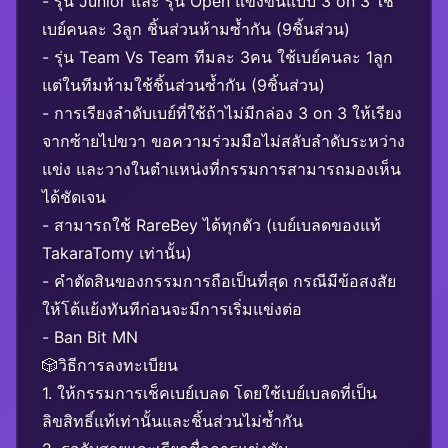
- รุ่น Junior และ รุ่น Open แข่งขันแบบ 3 on 3 ใช้
เบย์คนละ 3ลูก ชิ้นส่วนห้ามซ้ำกัน (9ชิ้นส่วน)
- รุ่น Team Vs Team ทีมละ 3คน ใช้เบย์คนละ 1ลูก
แต่ในทีมห้ามใช้ชิ้นส่วนซ้ำกัน (9ชิ้นส่วน)
- การเรียงลำดับเบย์ที่ใช้ถ้าไม่มีกล่อง 3 on 3 ให้เรียง
จากซ้ายไปขวา ขอความร่วมมือไม่สลับลำดับระหว่าง
แข่ง และวางในตำแหน่งที่กรรมการสามารถมองเห็น
ได้ชัดเจน
- สามารถใช้ RareBey ได้ทุกตัว (เบย์เบลดของแท้
TakaraTomy เท่านั้น)
- คำตัดสินของกรรมการถือเป็นที่สุด กรณีมีข้อสงสัย
ให้โต้แย้งทันทีก่อนจะมีการเริ่มแข่งต่อ
- Ban Bit MN
🎲วิธีการลงทะเบียน
1. ให้กรรมการเช็คเบย์เบลด โดยใช้เบย์เบลดที่เป็น
ลิขสิทธิ์แท้เท่านั้นและชิ้นส่วนไม่ซ้ำกัน