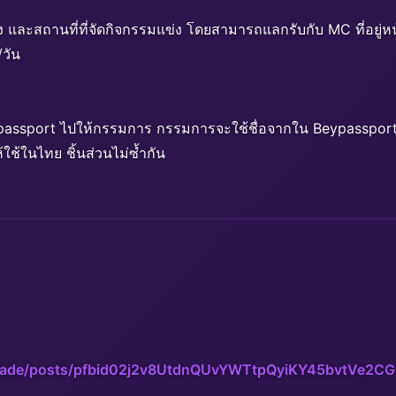
่ง และสถานที่ที่จัดกิจกรรมแข่ง โดยสามารถแลกรับกับ MC ที่อยู่หน
/วัน
passport ไปให้กรรมการ กรรมการจะใช้ชื่อจากใน Beypassport เพ
ใช้ในไทย ชิ้นส่วนไม่ซ้ำกัน
blade/posts/pfbid02j2v8UtdnQUvYWTtpQyiKY45bvtVe2