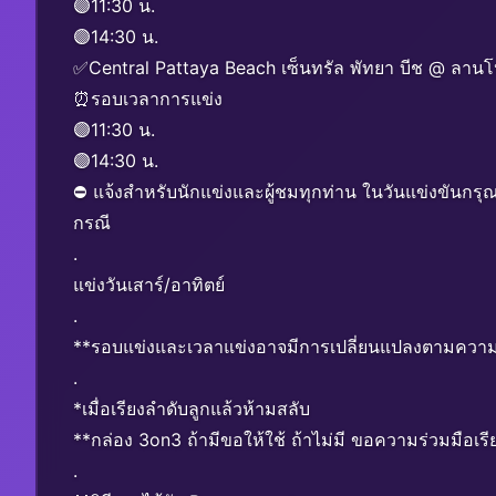
🟣11:30 น.
🟣14:30 น.
✅Central Pattaya Beach เซ็นทรัล พัทยา บีช @ ลานโป
⏰รอบเวลาการแข่ง
🟣11:30 น.
🟣14:30 น.
⛔ แจ้งสำหรับนักแข่งและผู้ชมทุกท่าน ในวันแข่งขันกร
กรณี
.
แข่งวันเสาร์/อาทิตย์
.
**รอบแข่งและเวลาแข่งอาจมีการเปลี่ยนแปลงตามคว
.
*เมื่อเรียงลำดับลูกแล้วห้ามสลับ
**กล่อง 3on3 ถ้ามีขอให้ใช้ ถ้าไม่มี ขอความร่วมมือเร
.