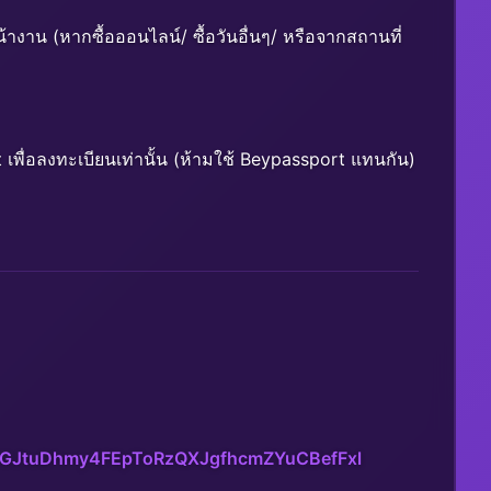
้างาน (หากซื้อออนไลน์/ ซื้อวันอื่นๆ/ หรือจากสถานที่
ื่อลงทะเบียนเท่านั้น (ห้ามใช้ Beypassport แทนกัน)
CGGJtuDhmy4FEpToRzQXJgfhcmZYuCBefFxl